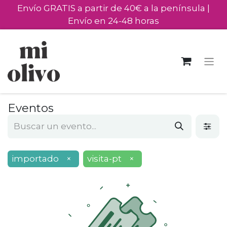
Envío GRATIS a partir de 40€ a la península |
Envío en 24-48 horas
Eventos
importado
×
visita-pt
×