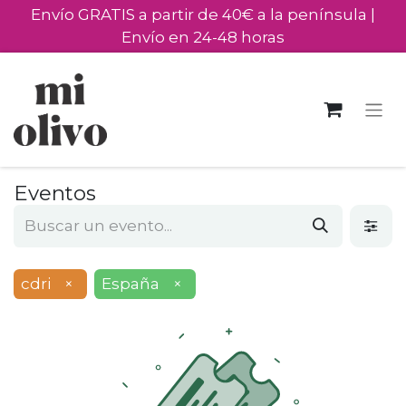
Envío GRATIS a partir de 40€ a la península |
Envío en 24-48 horas
Eventos
cdri
×
España
×