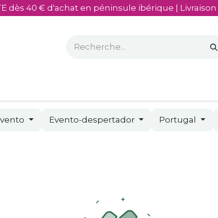
E dès 40 € d'achat en péninsule ibérique | Livraison
sés
​Mon olivier
Evento
Evento-despertador
Portugal