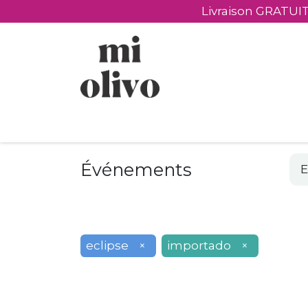
Livraison GRATUIT
​Produits
​Visiter
Cadeaux personnali
Événements
eclipse
×
importado
×