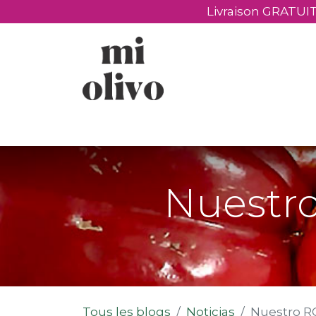
Livraison GRATUIT
​Produits
​Visiter
Cadeaux personnali
Nuestro
Tous les blogs
Noticias
Nuestro RO