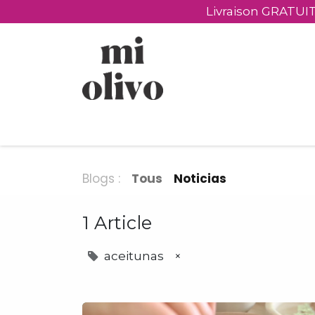
Livraison GRATUIT
​Produits
​Visiter
Cadeaux personnali
Blogs :
Tous
Noticias
1 Article
aceitunas
×