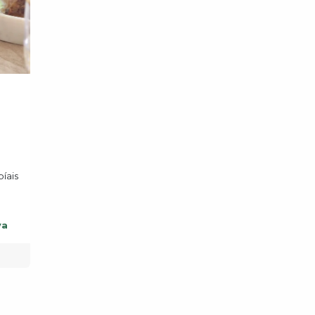
íais
va