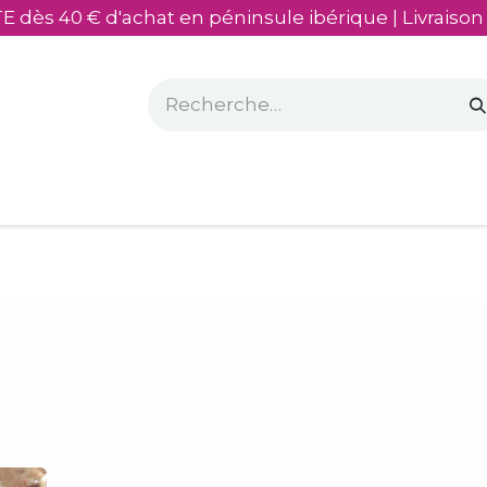
E dès 40 € d'achat en péninsule ibérique | Livraison
sés
​Mon olivier