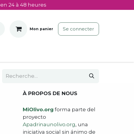
 en 24 à 48 heures
Se connecter
Mon panier
À PROPOS DE NOUS
MiOlivo.org
forma parte del
proyecto
Apadrinaunolivo.org
, una
iniciativa social sin ánimo de