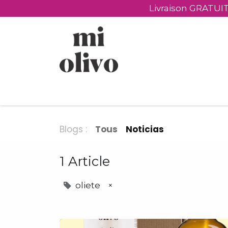
Livraison GRATUIT
​Produits
​Visiter
Cadeaux personnali
Blogs :
Tous
Noticias
1 Article
oliete
×