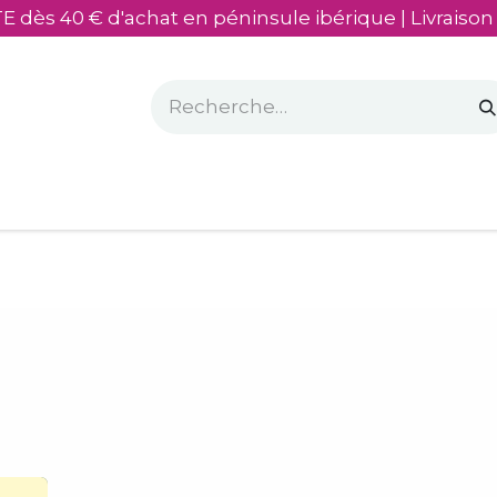
E dès 40 € d'achat en péninsule ibérique | Livraison
sés
​Mon olivier