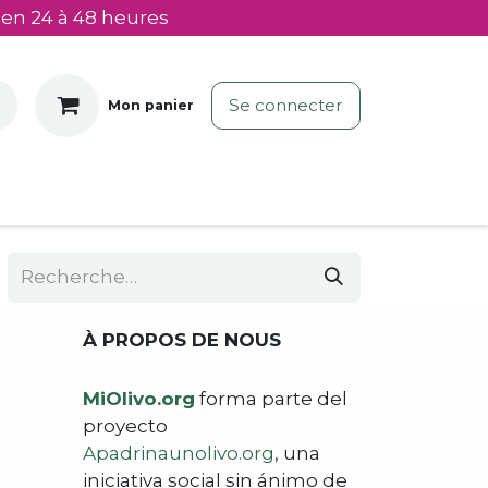
 en 24 à 48 heures
Se connecter
Mon panier
À PROPOS DE NOUS
MiOlivo.org
forma parte del
proyecto
Apadrinaunolivo.org
, una
iniciativa social sin ánimo de