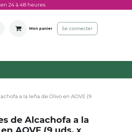
 en 24 à 48 heures
Se connecter
Mon panier
achofa a la leña de Olivo en AOVE (9
s de Alcachofa a la
 en AOVE (9 uds. x