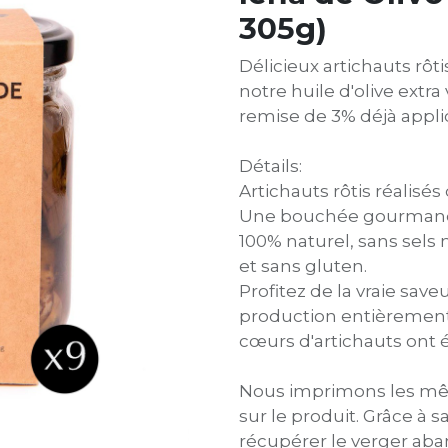
305g)
Délicieux artichauts rôti
notre huile d'olive extra
remise de 3% déjà appli
Détails:
Artichauts rôtis réalisé
Une bouchée gourmande p
100% naturel, sans sels 
et sans gluten.
Profitez de la vraie save
production entièrement
cœurs d'artichauts ont é
Nous imprimons les mêm
sur le produit. Grâce à 
récupérer le verger aba