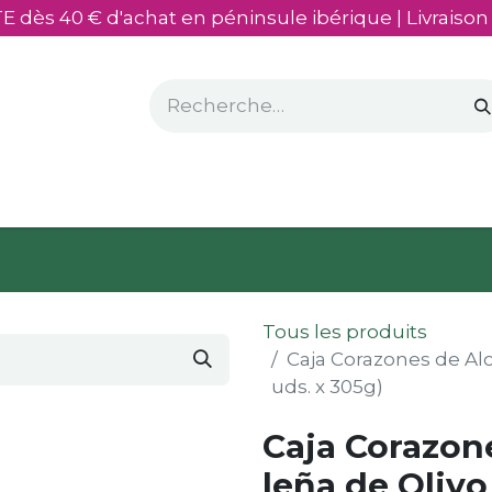
E dès 40 € d'achat en péninsule ibérique | Livraison
sés
​Mon olivier
Tous les produits
Caja Corazones de Alc
uds. x 305g)
Caja Corazone
leña de Olivo