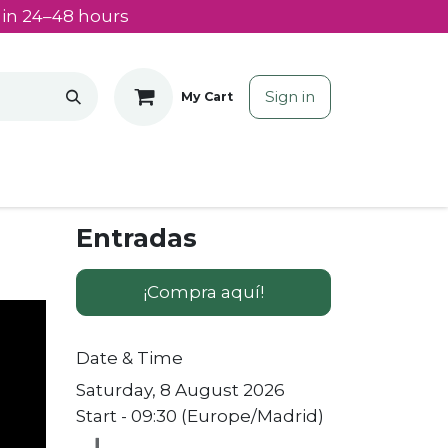
 in 24–48 hours
Sign in
My Cart
Entradas
¡Compra aquí!
Date & Time
Saturday, 8 August 2026
Start -
09:30
(
Europe/Madrid
)