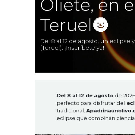
Oliete, en 
Teruel🌚
Del 8 al 12 de agosto, un eclipse 
(Teruel). ¡Inscríbete ya!
Del 8 al 12 de agosto
de 202
perfecto para disfrutar del
ecl
tradicional.
Apadrinaunolivo.
eclipse que combinan ciencia, 