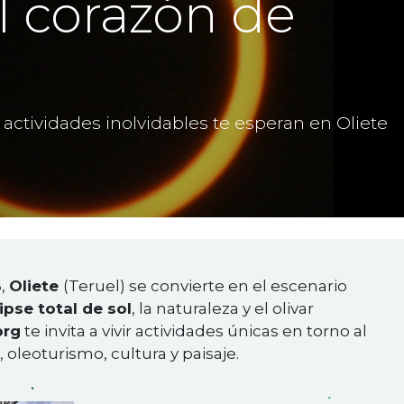
el corazón de
y actividades inolvidables te esperan en Oliete
6,
Oliete
(Teruel) se convierte en el escenario
ipse total de sol
, la naturaleza y el olivar
org
te invita a vivir actividades únicas en torno al
oleoturismo, cultura y paisaje.