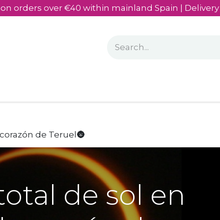
on orders over €40 within mainland Spain | Delivery
Who we are
l corazón de Teruel🌚
total de sol en