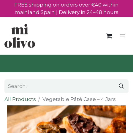
FREE shipping on orders over €40 within
mainland Spain | Delivery in 24–48 hours
All Products
Vegetable Pâté Case – 4 Jars