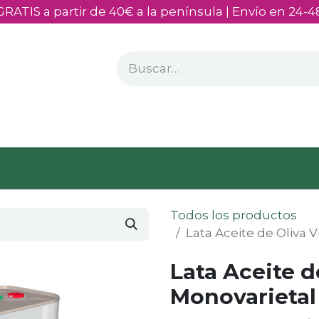
GRATIS a partir de 40€ a la península | Envío en 24-4
rsonalizados
Quiénes somos
Todos los productos
Lata Aceite de Oliva 
Lata Aceite d
Monovarietal