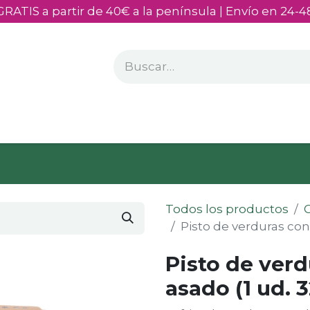
GRATIS a partir de 40€ a la península | Envío en 24-4
rsonalizados
Quiénes somos
Todos los productos
Pisto de verduras con
Pisto de ver
asado (1 ud. 