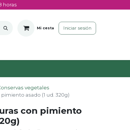
8 horas
Iniciar sesión
Mi cesta
Conservas vegetales
 pimiento asado (1 ud. 320g)
duras con pimiento
320g)